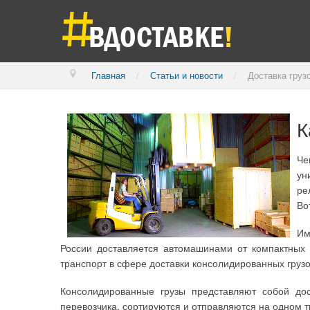
Главная
/
Статьи и новости
/
Доставка грузо
К
Че
ун
ре
Во
Им
России доставляется автомашинами от компактных
транспорт в сфере доставки консолидированных грузо
Консолидированные грузы представляют собой дос
перевозчика, сортируются и отправляются на одном 