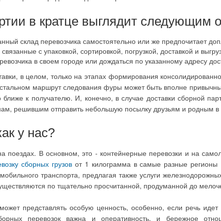
артии в кратце выглядит следующим 
нный склад перевозчика самостоятельно или же предпочитает допла
связанные с упаковкой, сортировкой, погрузкой, доставкой и выгру
ревозчика в своем городе или дождаться по указанному адресу до
ставки, в целом, только на этапах формирования консолидированно
 остальном маршрут следования фуры может быть вполне привычным
но ближе к получателю. И, конечно, в случае доставки сборной п
анам, решившим отправить небольшую посылку друзьям и родным в
как у нас?
а поездах. В основном, это - контейнерные перевозки и на само
возку сборных грузов
от 1 килограмма в самые разные регионы 
мобильного транспорта, предлагая также услуги железнодорожны
существляются по тщательно просчитанной, продуманной до мелоч
может представлять особую ценность, особенно, если речь идет
борных перевозок важна и оперативность, и бережное отн