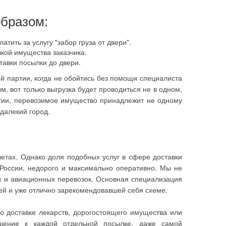
образом:
тить за услугу "забор груза от двери".
зкой имущества заказчика.
ставки посылки до двери.
й партии, когда не обойтись без помощи специалиста
, вот только выгрузка будет проводиться не в одном,
артии, перевозимое имущество принадлежит не одному
 далекий город.
летах. Однако доля подобных услуг в сфере доставки
России, недорого и максимально оперативно. Мы не
х и авиационных перевозок. Основная специализация
ей и уже отлично зарекомендовавшей себя схеме.
 о доставке лекарств, дорогостоящего имущества или
ошение к каждой отдельной посылке, даже самой