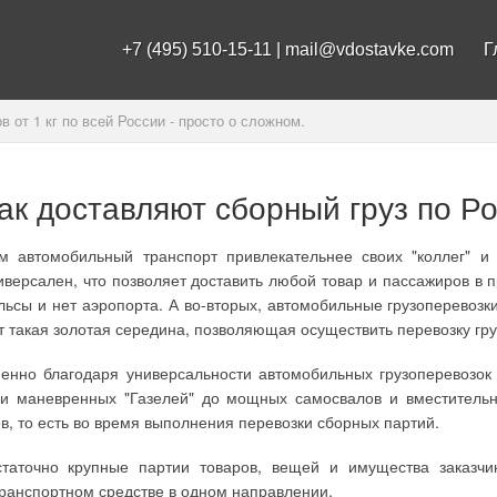
+7 (495) 510-15-11 | mail@vdostavke.com
Г
в от 1 кг по всей России - просто о сложном.
ак доставляют сборный груз по Р
м автомобильный транспорт привлекательнее своих "коллег" и 
иверсален, что позволяет доставить любой товар и пассажиров в 
льсы и нет аэропорта. А во-вторых, автомобильные грузоперевоз
т такая золотая середина, позволяющая осуществить перевозку гру
енно благодаря универсальности автомобильных грузоперевозок 
 и маневренных "Газелей" до мощных самосвалов и вместитель
в, то есть во время выполнения перевозки сборных партий.
таточно крупные партии товаров, вещей и имущества заказчи
транспортном средстве в одном направлении.