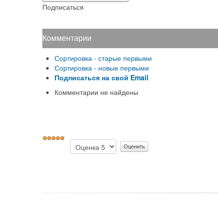
Подписаться
Комментарии
Сортировка - старые первыми
Сортировка - новые первыми
Подписаться на свой Email
Комментарии не найдены
User
Пожалуйста,
Rating:
5
/
5
оцените
эту
страницу!