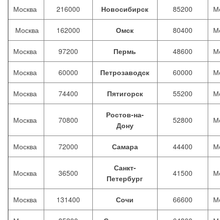
Москва
216000
Новосибирск
85200
М
Москва
162000
Омск
80400
М
Москва
97200
Пермь
48600
М
Москва
60000
Петрозаводск
60000
М
Москва
74400
Пятигорск
55200
М
Ростов-на-
Москва
70800
52800
М
Дону
Москва
72000
Самара
44400
М
Санкт-
Москва
36500
41500
М
Петербург
Москва
131400
Сочи
66600
М